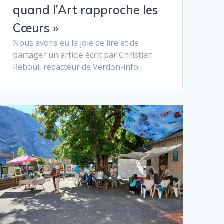
quand l’Art rapproche les
Cœurs »
Nous avons eu la joie de lire et de
partager un article écrit par Christian
Reboul, rédacteur de Verdon-info…