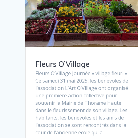
Fleurs O’Village
Fleurs O’Village Journée « village fleuri »
Ce samedi 31 mai 2025, les bénévoles de
l’association L’Art O’Village ont organisé
une première action collective pour
soutenir la Mairie de Thorame Haute
dans le fleurissement de son village. Les
habitants, les bénévoles et les amis de
l’association se sont rencontrés dans la
cour de l’ancienne école qui a…