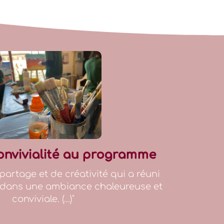
 convivialité au programme
artage et de créativité qui a réuni
s dans une ambiance chaleureuse et
conviviale. (...)"