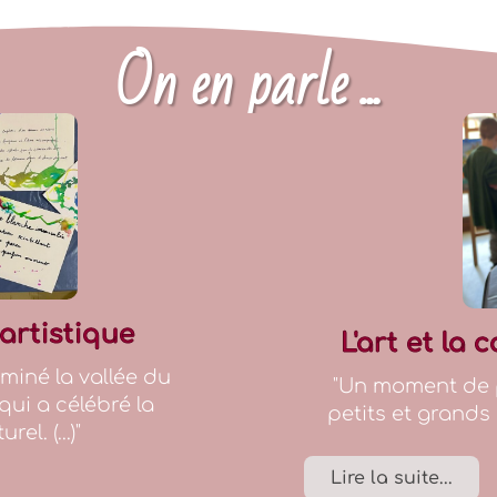
On en parle ...
artistique
L'art et la
uminé la vallée du
"Un moment de p
ui a célébré la
petits et grand
el. (...)"
Lire la suite...